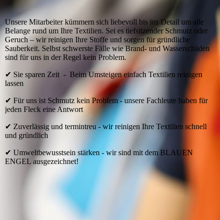
Unsere Mitarbeiter kümmern sich liebevoll bis ins Detail um alle
Belange rund um Ihre Textilien. Sei es tiefsitzender Schmutz oder
Geruch – wir reinigen Ihre Stoffe und sorgen für gründliche
Sauberkeit. Selbst schwerste Fälle wie Brand- und Wasserschäden
sind für uns in der Regel kein Problem.
✔ Sie sparen Zeit - Beim Umsteigen einfach Textilien reinigen
lassen
✔ Für uns ist Schmutz kein Problem - unsere Fachleute haben für
jeden Fleck eine Antwort
✔ Zuverlässig und termintreu - wir reinigen Ihre Textilien schnell
und gründlich
✔ Umweltbewusstsein stärken - wir sind mit dem BLAUEN
ENGEL ausgezeichnet!