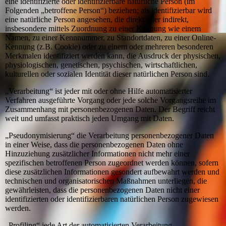
eine identifizierte oder identifizierbare natürliche Person (im
Folgenden „betroffene Person“) beziehen; als identifizierbar wird
eine natürliche Person angesehen, die direkt oder indirekt,
insbesondere mittels Zuordnung zu einer Kennung wie einem
Namen, zu einer Kennnummer, zu Standortdaten, zu einer Online-
Kennung (z.B. Cookie) oder zu einem oder mehreren besonderen
Merkmalen identifiziert werden kann, die Ausdruck der physischen,
physiologischen, genetischen, psychischen, wirtschaftlichen,
kulturellen oder sozialen Identität dieser natürlichen Person sind.
„Verarbeitung“ ist jeder mit oder ohne Hilfe automatisierter
Verfahren ausgeführte Vorgang oder jede solche Vorgangsreihe im
Zusammenhang mit personenbezogenen Daten. Der Begriff reicht
weit und umfasst praktisch jeden Umgang mit Daten.
„Pseudonymisierung“ die Verarbeitung personenbezogener Daten
in einer Weise, dass die personenbezogenen Daten ohne
Hinzuziehung zusätzlicher Informationen nicht mehr einer
spezifischen betroffenen Person zugeordnet werden können, sofern
diese zusätzlichen Informationen gesondert aufbewahrt werden und
technischen und organisatorischen Maßnahmen unterliegen, die
gewährleisten, dass die personenbezogenen Daten nicht einer
identifizierten oder identifizierbaren natürlichen Person zugewiesen
werden.
„Profiling“ jede Art der automatisierten Verarbeitung