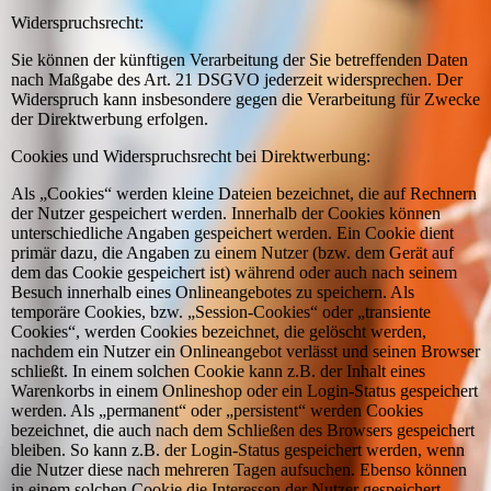
Widerspruchsrecht:
Sie können der künftigen Verarbeitung der Sie betreffenden Daten
nach Maßgabe des Art. 21 DSGVO jederzeit widersprechen. Der
Widerspruch kann insbesondere gegen die Verarbeitung für Zwecke
der Direktwerbung erfolgen.
Cookies und Widerspruchsrecht bei Direktwerbung:
Als „Cookies“ werden kleine Dateien bezeichnet, die auf Rechnern
der Nutzer gespeichert werden. Innerhalb der Cookies können
unterschiedliche Angaben gespeichert werden. Ein Cookie dient
primär dazu, die Angaben zu einem Nutzer (bzw. dem Gerät auf
dem das Cookie gespeichert ist) während oder auch nach seinem
Besuch innerhalb eines Onlineangebotes zu speichern. Als
temporäre Cookies, bzw. „Session-Cookies“ oder „transiente
Cookies“, werden Cookies bezeichnet, die gelöscht werden,
nachdem ein Nutzer ein Onlineangebot verlässt und seinen Browser
schließt. In einem solchen Cookie kann z.B. der Inhalt eines
Warenkorbs in einem Onlineshop oder ein Login-Status gespeichert
werden. Als „permanent“ oder „persistent“ werden Cookies
bezeichnet, die auch nach dem Schließen des Browsers gespeichert
bleiben. So kann z.B. der Login-Status gespeichert werden, wenn
die Nutzer diese nach mehreren Tagen aufsuchen. Ebenso können
in einem solchen Cookie die Interessen der Nutzer gespeichert