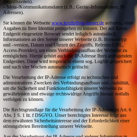
Zugriffszeiten).
– Meta-/Kommunikationsdaten (z.B.: Geräte-Informationen, IP-
Adressen).
Sie können die Webseite
www.textilpflege-langer.de
aufrufen, ohne
Angaben zu Ihrer Identität preisgeben zu müssen. Der auf Ihrem
Endgerät eingesetzte Browser sendet lediglich automatisch
Informationen an den Server unserer Webseite (z.B. Browsertyp
und –version, Datum und Uhrzeit des Zugriffs, Referrer-URL,
Access-Provider), um einen Verbindungsaufbau der Webseite zu
ermöglichen. Hierzu gehört auch die IP-Adresse Ihres anfragenden
Endgerätes. Diese wird temporär in einem sog. Logfile gespeichert
und nach vier Wochen automatisch gelöscht:
Die Verarbeitung der IP-Adresse erfolgt zu technischen und
administrativen Zwecken des Verbindungsaufbaus und –stabilität,
um die Sicherheit und Funktionsfähigkeit unserer Webseite zu
gewährleisten und etwaige rechtswidrige Angriffe hierauf notfalls
verfolgen zu können.
Die Rechtsgrundlage für die Verarbeitung der IP-Adresse ist Art. 6
Abs. 1 S. 1 lit. f DSGVO. Unser berechtigtes Interesse folgt aus
dem erwähnten Sicherheitsinteresse und der Erforderlichkeit einer
störungsfreien Bereitstellung unserer Webseite.
Aus der Verarbeitung der IP-Adresse und anderer Information in