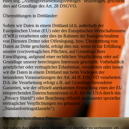
eines sog. „Auftragsverarbeitungsvertrages“ beauftragen, geschieht
dies auf Grundlage des Art. 28 DSGVO.
Übermittlungen in Drittländer:
Sofern wir Daten in einem Drittland (d.h. außerhalb der
Europäischen Union (EU) oder des Europäischen Wirtschaftsraums
(EWR)) verarbeiten oder dies im Rahmen der Inanspruchnahme
von Diensten Dritter oder Offenlegung, bzw. Übermittlung von
Daten an Dritte geschieht, erfolgt dies nur, wenn es zur Erfüllung
unserer (vor)vertraglichen Pflichten, auf Grundlage Ihrer
Einwilligung, aufgrund einer rechtlichen Verpflichtung oder auf
Grundlage unserer berechtigten Interessen geschieht. Vorbehaltlich
gesetzlicher oder vertraglicher Erlaubnisse, verarbeiten oder lassen
wir die Daten in einem Drittland nur beim Vorliegen der
besonderen Voraussetzungen der Art. 44 ff. DSGVO verarbeiten.
D.h. die Verarbeitung erfolgt z.B. auf Grundlage besonderer
Garantien, wie der offiziell anerkannten Feststellung eines der EU
entsprechenden Datenschutzniveaus (z.B. für die USA durch das
„Privacy Shield“) oder Beachtung offiziell anerkannter spezieller
vertraglicher Verpflichtungen (so genannte
„Standardvertragsklauseln“).
Rechte der betroffenen Personen:
Sie haben das Recht, eine Bestätigung darüber zu verlangen, ob