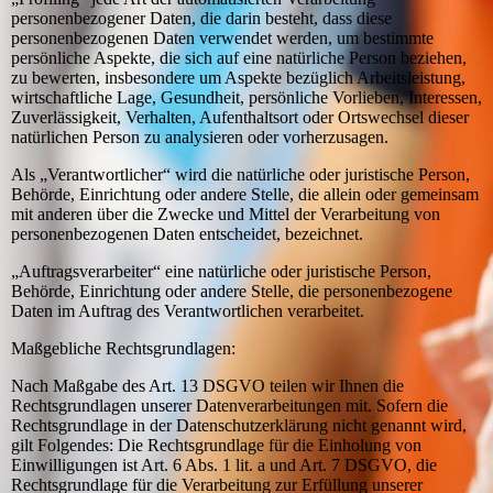
personenbezogener Daten, die darin besteht, dass diese
personenbezogenen Daten verwendet werden, um bestimmte
persönliche Aspekte, die sich auf eine natürliche Person beziehen,
zu bewerten, insbesondere um Aspekte bezüglich Arbeitsleistung,
wirtschaftliche Lage, Gesundheit, persönliche Vorlieben, Interessen,
Zuverlässigkeit, Verhalten, Aufenthaltsort oder Ortswechsel dieser
natürlichen Person zu analysieren oder vorherzusagen.
Als „Verantwortlicher“ wird die natürliche oder juristische Person,
Behörde, Einrichtung oder andere Stelle, die allein oder gemeinsam
mit anderen über die Zwecke und Mittel der Verarbeitung von
personenbezogenen Daten entscheidet, bezeichnet.
„Auftragsverarbeiter“ eine natürliche oder juristische Person,
Behörde, Einrichtung oder andere Stelle, die personenbezogene
Daten im Auftrag des Verantwortlichen verarbeitet.
Maßgebliche Rechtsgrundlagen:
Nach Maßgabe des Art. 13 DSGVO teilen wir Ihnen die
Rechtsgrundlagen unserer Datenverarbeitungen mit. Sofern die
Rechtsgrundlage in der Datenschutzerklärung nicht genannt wird,
gilt Folgendes: Die Rechtsgrundlage für die Einholung von
Einwilligungen ist Art. 6 Abs. 1 lit. a und Art. 7 DSGVO, die
Rechtsgrundlage für die Verarbeitung zur Erfüllung unserer