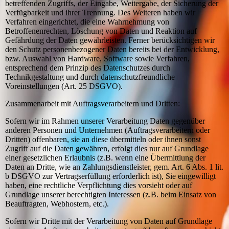
betreffenden Zugriffs, der Eingabe, Weitergabe, der Sicherung der
Verfügbarkeit und ihrer Trennung. Des Weiteren haben wir
Verfahren eingerichtet, die eine Wahrnehmung von
Betroffenenrechten, Löschung von Daten und Reaktion auf
Gefährdung der Daten gewährleisten. Ferner berücksichtigen wir
den Schutz personenbezogener Daten bereits bei der Entwicklung,
bzw. Auswahl von Hardware, Software sowie Verfahren,
entsprechend dem Prinzip des Datenschutzes durch
Technikgestaltung und durch datenschutzfreundliche
Voreinstellungen (Art. 25 DSGVO).
Zusammenarbeit mit Auftragsverarbeitern und Dritten:
Sofern wir im Rahmen unserer Verarbeitung Daten gegenüber
anderen Personen und Unternehmen (Auftragsverarbeitern oder
Dritten) offenbaren, sie an diese übermitteln oder ihnen sonst
Zugriff auf die Daten gewähren, erfolgt dies nur auf Grundlage
einer gesetzlichen Erlaubnis (z.B. wenn eine Übermittlung der
Daten an Dritte, wie an Zahlungsdienstleister, gem. Art. 6 Abs. 1 lit.
b DSGVO zur Vertragserfüllung erforderlich ist), Sie eingewilligt
haben, eine rechtliche Verpflichtung dies vorsieht oder auf
Grundlage unserer berechtigten Interessen (z.B. beim Einsatz von
Beauftragten, Webhostern, etc.).
Sofern wir Dritte mit der Verarbeitung von Daten auf Grundlage