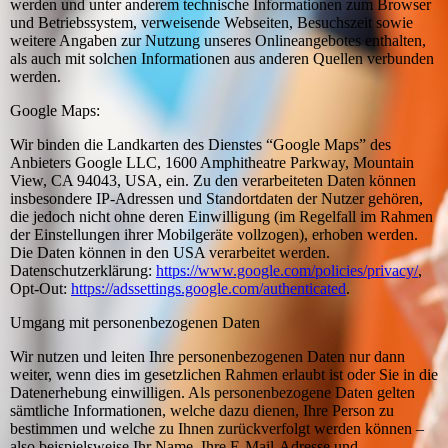
werden und unter anderem technische Informationen zum Browser
und Betriebssystem, verweisende Webseiten, Besuchszeit sowie
weitere Angaben zur Nutzung unseres Onlineangebotes enthalten,
als auch mit solchen Informationen aus anderen Quellen verbunden
werden.
Google Maps:
Wir binden die Landkarten des Dienstes “Google Maps” des
Anbieters Google LLC, 1600 Amphitheatre Parkway, Mountain
View, CA 94043, USA, ein. Zu den verarbeiteten Daten können
insbesondere IP-Adressen und Standortdaten der Nutzer gehören,
die jedoch nicht ohne deren Einwilligung (im Regelfall im Rahmen
der Einstellungen ihrer Mobilgeräte vollzogen), erhoben werden.
Die Daten können in den USA verarbeitet werden.
Datenschutzerklärung:
https://www.google.com/policies/privacy/
,
Opt-Out:
https://adssettings.google.com/authenticated
.
Umgang mit personenbezogenen Daten
Wir nutzen und leiten Ihre personenbezogenen Daten nur dann
weiter, wenn dies im gesetzlichen Rahmen erlaubt ist oder Sie in die
Datenerhebung einwilligen. Als personenbezogene Daten gelten
sämtliche Informationen, welche dazu dienen, Ihre Person zu
bestimmen und welche zu Ihnen zurückverfolgt werden können –
also beispielsweise Ihr Name, Ihre E-Mail-Adresse und