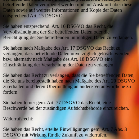
betreffende Daten verarbeitet werden und auf Auskunft über diese
Daten sowie auf weitere Informationen und Kopie der Daten
entsprechend Art. 15 DSGVO.
Sie haben entsprechend. Art. 16 DSGVO das Recht, die
Vervollständigung der Sie betreffenden Daten oder die
Berichtigung der Sie betreffenden unrichtigen Daten zu verlangen.
Sie haben nach Maßgabe des Art. 17 DSGVO das Recht zu
verlangen, dass betreffende Daten unverzüglich gelöscht werden,
bzw. alternativ nach Maßgabe des Art. 18 DSGVO eine
Einschränkung der Verarbeitung der Daten zu verlangen.
Sie haben das Recht zu verlangen, dass die Sie betreffenden Daten,
die Sie uns bereitgestellt haben nach Maßgabe des Art. 20 DSGVO
zu erhalten und deren Übermittlung an andere Verantwortliche zu
fordern.
Sie haben ferner gem. Art. 77 DSGVO das Recht, eine
Beschwerde bei der zuständigen Aufsichtsbehörde einzureichen.
Widerrufsrecht:
Sie haben das Recht, erteilte Einwilligungen gem. Art. 7 Abs. 3
DSGVO mit Wirkung für die Zukunft zu widerrufen.