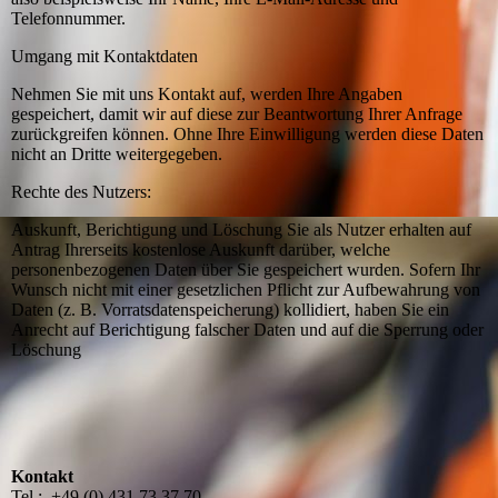
Telefonnummer.
Umgang mit Kontaktdaten
Nehmen Sie mit uns Kontakt auf, werden Ihre Angaben
gespeichert, damit wir auf diese zur Beantwortung Ihrer Anfrage
zurückgreifen können. Ohne Ihre Einwilligung werden diese Daten
nicht an Dritte weitergegeben.
Rechte des Nutzers:
Auskunft, Berichtigung und Löschung Sie als Nutzer erhalten auf
Antrag Ihrerseits kostenlose Auskunft darüber, welche
personenbezogenen Daten über Sie gespeichert wurden. Sofern Ihr
Wunsch nicht mit einer gesetzlichen Pflicht zur Aufbewahrung von
Daten (z. B. Vorratsdatenspeicherung) kollidiert, haben Sie ein
Anrecht auf Berichtigung falscher Daten und auf die Sperrung oder
Löschung
Kontakt
Tel.: +49 (0) 431 73 37 70