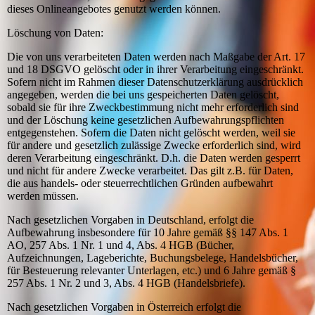
dieses Onlineangebotes genutzt werden können.
Löschung von Daten:
Die von uns verarbeiteten Daten werden nach Maßgabe der Art. 17
und 18 DSGVO gelöscht oder in ihrer Verarbeitung eingeschränkt.
Sofern nicht im Rahmen dieser Datenschutzerklärung ausdrücklich
angegeben, werden die bei uns gespeicherten Daten gelöscht,
sobald sie für ihre Zweckbestimmung nicht mehr erforderlich sind
und der Löschung keine gesetzlichen Aufbewahrungspflichten
entgegenstehen. Sofern die Daten nicht gelöscht werden, weil sie
für andere und gesetzlich zulässige Zwecke erforderlich sind, wird
deren Verarbeitung eingeschränkt. D.h. die Daten werden gesperrt
und nicht für andere Zwecke verarbeitet. Das gilt z.B. für Daten,
die aus handels- oder steuerrechtlichen Gründen aufbewahrt
werden müssen.
Nach gesetzlichen Vorgaben in Deutschland, erfolgt die
Aufbewahrung insbesondere für 10 Jahre gemäß §§ 147 Abs. 1
AO, 257 Abs. 1 Nr. 1 und 4, Abs. 4 HGB (Bücher,
Aufzeichnungen, Lageberichte, Buchungsbelege, Handelsbücher,
für Besteuerung relevanter Unterlagen, etc.) und 6 Jahre gemäß §
257 Abs. 1 Nr. 2 und 3, Abs. 4 HGB (Handelsbriefe).
Nach gesetzlichen Vorgaben in Österreich erfolgt die