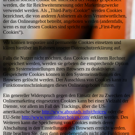
werden, die für Reichweitenmessung oder Marketingzwecke
verwendet werden. Als „Third-Party-Cookie“ werden Cookies
bezeichnet, die von anderen Anbietern als dem Verantwortlichen,
der das Onlineangebot betreibt, angeboten werden (andernfalls,
wenn es nur dessen Cookies sind spricht man von „First-Party
Cookies“).
Wir können temporäre und permanente Cookies einsetzen und
klären hierüber im Rahmen unserer Datenschutzerklärung auf.
Falls die Nutzer nicht möchten, dass Cookies auf ihrem Rechner
gespeichert werden, werden sie gebeten die entsprechende Option
in den Systemeinstellungen ihres Browsers zu deaktivieren.
Gespeicherte Cookies können in den Systemeinstellungen des
Browsers gelöscht werden. Der Ausschluss von Cookies kann zu
Funktionseinschränkungen dieses Onlineangebotes führen.
Ein genereller Widerspruch gegen den Einsatz der zu Zwecken des
Onlinemarketing eingesetzten Cookies kann bei einer Vielzahl der
Dienste, vor allem im Fall des Trackings, über die US-
amerikanische Seite
http://www.aboutads.info/choices/
oder die
EU-Seite
http://www.youronlinechoices.com/
erklärt werden. Des
Weiteren kann die Speicherung von Cookies mittels deren
Abschaltung in den Einstellungen des Browsers erreicht werden.
Bitte beachten Sie, dass dann gegebenenfalls nicht alle Funktionen