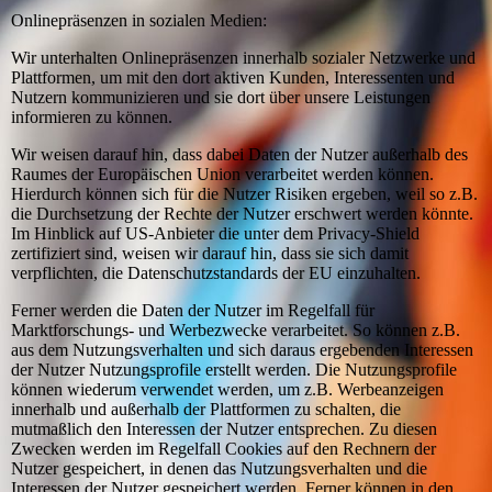
Onlinepräsenzen in sozialen Medien:
Wir unterhalten Onlinepräsenzen innerhalb sozialer Netzwerke und
Plattformen, um mit den dort aktiven Kunden, Interessenten und
Nutzern kommunizieren und sie dort über unsere Leistungen
informieren zu können.
Wir weisen darauf hin, dass dabei Daten der Nutzer außerhalb des
Raumes der Europäischen Union verarbeitet werden können.
Hierdurch können sich für die Nutzer Risiken ergeben, weil so z.B.
die Durchsetzung der Rechte der Nutzer erschwert werden könnte.
Im Hinblick auf US-Anbieter die unter dem Privacy-Shield
zertifiziert sind, weisen wir darauf hin, dass sie sich damit
verpflichten, die Datenschutzstandards der EU einzuhalten.
Ferner werden die Daten der Nutzer im Regelfall für
Marktforschungs- und Werbezwecke verarbeitet. So können z.B.
aus dem Nutzungsverhalten und sich daraus ergebenden Interessen
der Nutzer Nutzungsprofile erstellt werden. Die Nutzungsprofile
können wiederum verwendet werden, um z.B. Werbeanzeigen
innerhalb und außerhalb der Plattformen zu schalten, die
mutmaßlich den Interessen der Nutzer entsprechen. Zu diesen
Zwecken werden im Regelfall Cookies auf den Rechnern der
Nutzer gespeichert, in denen das Nutzungsverhalten und die
Interessen der Nutzer gespeichert werden. Ferner können in den