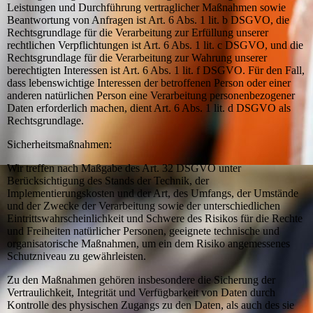
Leistungen und Durchführung vertraglicher Maßnahmen sowie
Beantwortung von Anfragen ist Art. 6 Abs. 1 lit. b DSGVO, die
Rechtsgrundlage für die Verarbeitung zur Erfüllung unserer
rechtlichen Verpflichtungen ist Art. 6 Abs. 1 lit. c DSGVO, und die
Rechtsgrundlage für die Verarbeitung zur Wahrung unserer
berechtigten Interessen ist Art. 6 Abs. 1 lit. f DSGVO. Für den Fall,
dass lebenswichtige Interessen der betroffenen Person oder einer
anderen natürlichen Person eine Verarbeitung personenbezogener
Daten erforderlich machen, dient Art. 6 Abs. 1 lit. d DSGVO als
Rechtsgrundlage.
Sicherheitsmaßnahmen:
Wir treffen nach Maßgabe des Art. 32 DSGVO unter
Berücksichtigung des Stands der Technik, der
Implementierungskosten und der Art, des Umfangs, der Umstände
und der Zwecke der Verarbeitung sowie der unterschiedlichen
Eintrittswahrscheinlichkeit und Schwere des Risikos für die Rechte
und Freiheiten natürlicher Personen, geeignete technische und
organisatorische Maßnahmen, um ein dem Risiko angemessenes
Schutzniveau zu gewährleisten.
Zu den Maßnahmen gehören insbesondere die Sicherung der
Vertraulichkeit, Integrität und Verfügbarkeit von Daten durch
Kontrolle des physischen Zugangs zu den Daten, als auch des sie