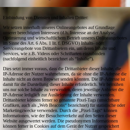
.
Einbindung von Diensten und Inhalten Dritter:
Wir setzen innerhalb unseres Onlineangebotes auf Grundlage
unserer berechtigten Interessen (d.h. Interesse an der Analyse,
Optimierung und wirtschaftlichem Betrieb unseres Onlineangebotes
im Sinne des Art. 6 Abs. 1 lit. f. DSGVO) Inhalts- oder
Serviceangebote von Drittanbietern ein, um deren Inhalte und
Services, wie z.B. Videos oder Schriftarten einzubinden
(nachfolgend einheitlich bezeichnet als “Inhalte”).
Dies setzt immer voraus, dass die Drittanbieter dieser Inhalte, die
IP-Adresse der Nutzer wahrnehmen, da sie ohne die IP-Adresse die
Inhalte nicht an deren Browser senden könnten. Die IP-Adresse ist
damit für die Darstellung dieser Inhalte erforderlich. Wir bemühen
uns nur solche Inhalte zu verwenden, deren jeweilige Anbieter die
IP-Adresse lediglich zur Auslieferung der Inhalte verwenden.
Drittanbieter können ferner so genannte Pixel-Tags (unsichtbare
Grafiken, auch als „Web Beacons“ bezeichnet) für statistische oder
Marketingzwecke verwenden. Durch die „Pixel-Tags“ können
Informationen, wie der Besucherverkehr auf den Seiten dieser
Website ausgewertet werden. Die pseudonymen Informationen
können ferner in Cookies auf dem Gerät der Nutzer gespeichert