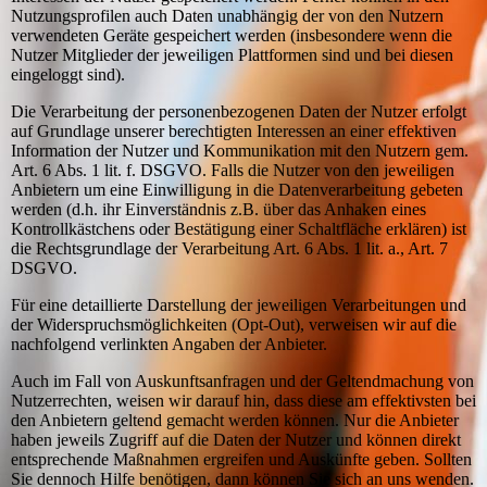
Nutzungsprofilen auch Daten unabhängig der von den Nutzern
verwendeten Geräte gespeichert werden (insbesondere wenn die
Nutzer Mitglieder der jeweiligen Plattformen sind und bei diesen
eingeloggt sind).
Die Verarbeitung der personenbezogenen Daten der Nutzer erfolgt
auf Grundlage unserer berechtigten Interessen an einer effektiven
Information der Nutzer und Kommunikation mit den Nutzern gem.
Art. 6 Abs. 1 lit. f. DSGVO. Falls die Nutzer von den jeweiligen
Anbietern um eine Einwilligung in die Datenverarbeitung gebeten
werden (d.h. ihr Einverständnis z.B. über das Anhaken eines
Kontrollkästchens oder Bestätigung einer Schaltfläche erklären) ist
die Rechtsgrundlage der Verarbeitung Art. 6 Abs. 1 lit. a., Art. 7
DSGVO.
Für eine detaillierte Darstellung der jeweiligen Verarbeitungen und
der Widerspruchsmöglichkeiten (Opt-Out), verweisen wir auf die
nachfolgend verlinkten Angaben der Anbieter.
Auch im Fall von Auskunftsanfragen und der Geltendmachung von
Nutzerrechten, weisen wir darauf hin, dass diese am effektivsten bei
den Anbietern geltend gemacht werden können. Nur die Anbieter
haben jeweils Zugriff auf die Daten der Nutzer und können direkt
entsprechende Maßnahmen ergreifen und Auskünfte geben. Sollten
Sie dennoch Hilfe benötigen, dann können Sie sich an uns wenden.