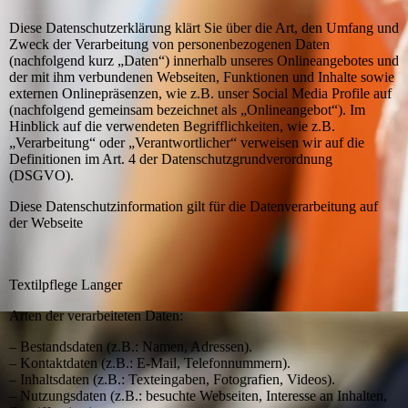
Diese Datenschutzerklärung klärt Sie über die Art, den Umfang und
Zweck der Verarbeitung von personenbezogenen Daten
(nachfolgend kurz „Daten“) innerhalb unseres Onlineangebotes und
der mit ihm verbundenen Webseiten, Funktionen und Inhalte sowie
externen Onlinepräsenzen, wie z.B. unser Social Media Profile auf
(nachfolgend gemeinsam bezeichnet als „Onlineangebot“). Im
Hinblick auf die verwendeten Begrifflichkeiten, wie z.B.
„Verarbeitung“ oder „Verantwortlicher“ verweisen wir auf die
Definitionen im Art. 4 der Datenschutzgrundverordnung
(DSGVO).
Diese Datenschutzinformation gilt für die Datenverarbeitung auf
der Webseite
Textilpflege Langer
Arten der verarbeiteten Daten:
– Bestandsdaten (z.B.: Namen, Adressen).
– Kontaktdaten (z.B.: E-Mail, Telefonnummern).
– Inhaltsdaten (z.B.: Texteingaben, Fotografien, Videos).
– Nutzungsdaten (z.B.: besuchte Webseiten, Interesse an Inhalten,