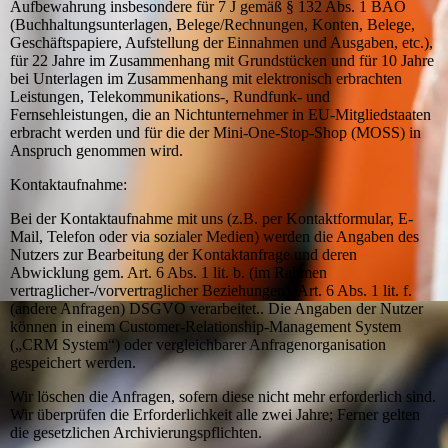
Aufbewahrung insbesondere für 7 J gemäß § 132 Abs. 1 BAO
(Buchhaltungsunterlagen, Belege/Rechnungen, Konten, Belege,
Geschäftspapiere, Aufstellung der Einnahmen und Ausgaben, etc.),
für 22 Jahre im Zusammenhang mit Grundstücken und für 10 Jahre
bei Unterlagen im Zusammenhang mit elektronisch erbrachten
Leistungen, Telekommunikations-, Rundfunk- und
Fernsehleistungen, die an Nichtunternehmer in EU-Mitgliedstaaten
erbracht werden und für die der Mini-One-Stop-Shop (MOSS) in
Anspruch genommen wird.
Kontaktaufnahme:
Bei der Kontaktaufnahme mit uns (z.B. per Kontaktformular, E-
Mail, Telefon oder via sozialer Medien) werden die Angaben des
Nutzers zur Bearbeitung der Kontaktanfrage und deren
Abwicklung gem. Art. 6 Abs. 1 lit. b. (im Rahmen
vertraglicher-/vorvertraglicher Beziehungen), Art. 6 Abs. 1 lit. f.
(andere Anfragen) DSGVO verarbeitet.. Die Angaben der Nutzer
können in einem Customer-Relationship-Management System
(„CRM System“) oder vergleichbarer Anfragenorganisation
gespeichert werden.
Wir löschen die Anfragen, sofern diese nicht mehr erforderlich sind.
Wir überprüfen die Erforderlichkeit alle zwei Jahre; Ferner gelten
die gesetzlichen Archivierungspflichten.